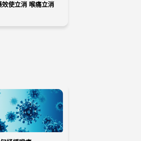
藥效使立消 喉痛立消​