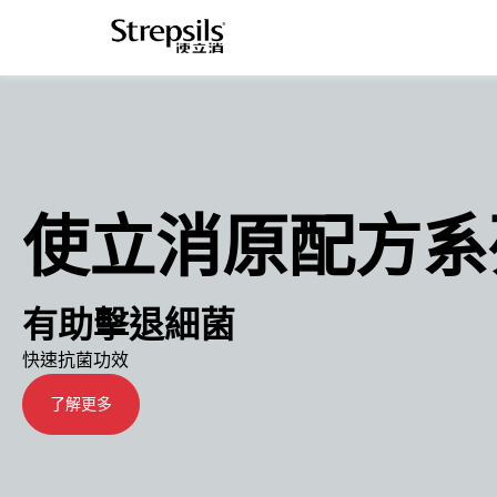
使立消原配方系
有助擊退細菌
快速抗菌功效
了解更多