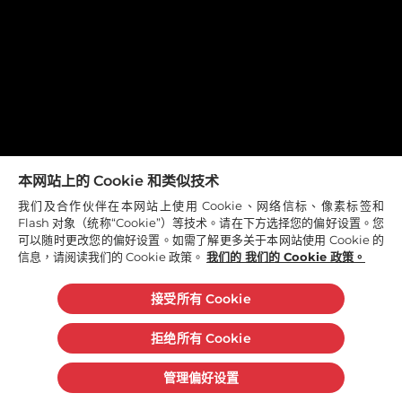
重要法律通知
聯絡我們
網站地圖
隱私權政策聲明
政策
© 2026 利潔時有限公司 - 版權所有
本网站上的 Cookie 和类似技术
* Please read the product label before use. If you have
questions about the treatment or have any questions,
我们及合作伙伴在本网站上使用 Cookie、网络信标、像素标签和
please consult your doctor or pharmacist. #According to
Flash 对象（统称“Cookie”）等技术。请在下方选择您的偏好设置。您
Nielsen's March 2015 - February 2016 UK
可以随时更改您的偏好设置。如需了解更多关于本网站使用 Cookie 的
信息，请阅读我们的 Cookie 政策。
我们的 我们的 Cookie 政策。
pharmacodynamic sore throat category (Define at the
time of definition) Retail Survey Report (© 2016 Nielsen
Corporation) ^McNally D et al. Int J Clin Pract 2010; 64 (2):
接受所有 Cookie
194-207 Make Li Xiao Yuan Formula Series - 5 minutes to
fight back sore throat, long-lasting 2 hours.
拒绝所有 Cookie
管理偏好设置