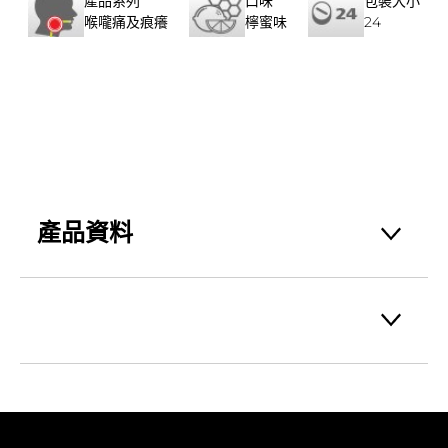
產品系列
口味
包裝大小
喉嚨痛及痕癢
檸蜜味
24
產品資料
含有抗菌成份Amylmetacresol 0.6mg及
2,4-Dichlorobenzyl Alcohol
(AMC/DCBA)。兒童及成人均宜服用^。同時
擁有：6粒試用裝及24粒裝。
EA_0331827
^請參閱產品標籤