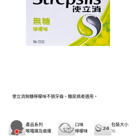
使立消無糖檸檬味不損牙齒。糖尿病者適用。
產品系列
口味
包裝大小
喉嚨痛及痕癢
檸檬味
16