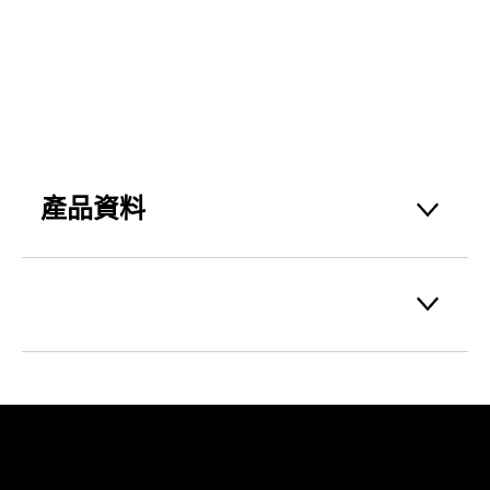
產品資料
含有抗菌成份，能幫助消除喉嚨痛。兒童及成
人均宜服用^。包裝大小：16粒裝。
^請參閱產品標籤
EA_0331829
重要法律通知