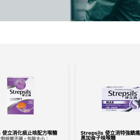
sils 使立消化痰止咳配方喉糖
Strepsils 使立消特強
黑加侖子味喉糖
針對咳嗽不適。包裝大小：