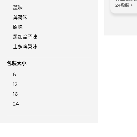
24粒裝。
薑味
薄荷味
原味
黑加侖子味
士多啤梨味
包裝大小
6
12
16
24