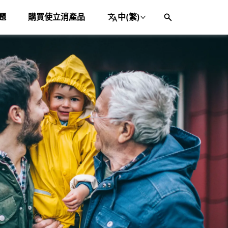
題
購買使立消產品
中(繁)
列