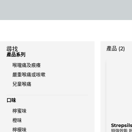
產品 (2)
尋找
產品系列
喉嚨痛及痕癢
嚴重喉痛或咳嗽
兒童喉痛
口味
檸蜜味
橙味
Strep
檸檬味
特強效能 